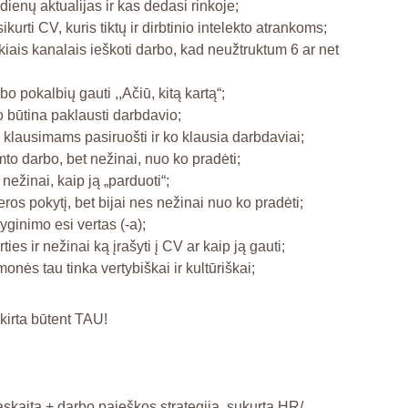
 dienų aktualijas ir kas dedasi rinkoje;
kurti CV, kuris tiktų ir dirbtinio intelekto atrankoms;
kiais kanalais ieškoti darbo, kad neužtruktum 6 ar net
 pokalbių gauti ,,Ačiū, kitą kartą“;
o būtina paklausti darbdavio;
klausimams pasiruošti ir ko klausia darbdaviai;
mto darbo, bet nežinai, nuo ko pradėti;
t nežinai, kaip ją „parduoti“;
eros pokytį, bet bijai nes nežinai nuo ko pradėti;
yginimo esi vertas (-a);
ties ir nežinai ką įrašyti į CV ar kaip ją gauti;
onės tau tinka vertybiškai ir kultūriškai;
kirta būtent TAU!
askaita + darbo paieškos strategija, sukurta HR/