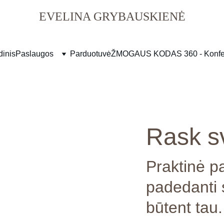
EVELINA GRYBAUSKIENĖ
dinis
Paslaugos
Parduotuvė
ŽMOGAUS KODAS 360 - Konfer
Rask s
Praktinė pa
padedanti s
būtent tau.