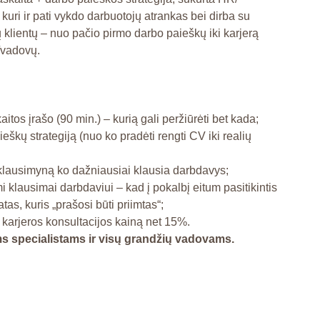
 kuri ir pati vykdo darbuotojų atrankas bei dirba su
 klientų – nuo pačio pirmo darbo paieškų iki karjerą
/vadovų.
aitos įrašo (90 min.) – kurią gali peržiūrėti bet kada;
eškų strategiją (nuo ko pradėti rengti CV iki realių
klausimyną ko dažniausiai klausia darbdavys;
lausimai darbdaviui – kad į pokalbį eitum pasitikintis
tas, kuris „prašosi būti priimtas“;
karjeros konsultacijos kainą net 15%.
ms specialistams ir visų grandžių vadovams.