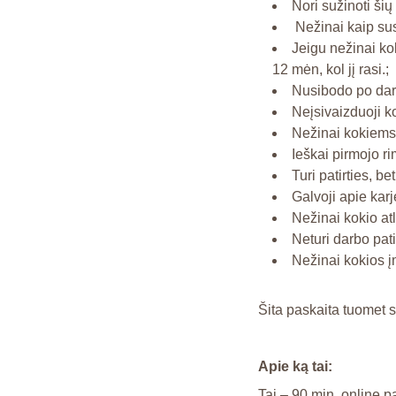
Nori sužinoti šių
Nežinai kaip susi
Jeigu nežinai ko
12 mėn, kol jį rasi.;
Nusibodo po darbo
Neįsivaizduoji k
Nežinai kokiems 
Ieškai pirmojo ri
Turi patirties, be
Galvoji apie karj
Nežinai kokio atl
Neturi darbo patir
Nežinai kokios įm
Šita paskaita tuomet s
Apie ką tai:
Tai – 90 min. online p