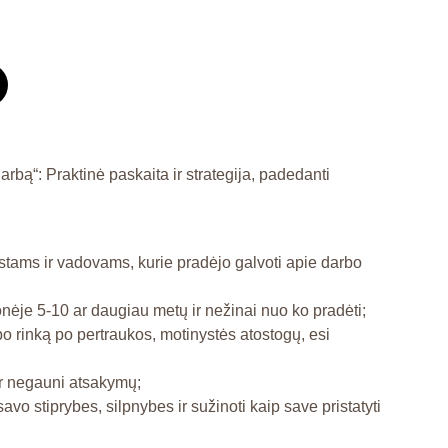
rbą“: Praktinė paskaita ir strategija, padedanti
stams ir vadovams, kurie pradėjo galvoti apie darbo
onėje 5-10 ar daugiau metų ir nežinai nuo ko pradėti;
rbo rinką po pertraukos, motinystės atostogų, esi
ir negauni atsakymų;
 savo stiprybes, silpnybes ir sužinoti kaip save pristatyti