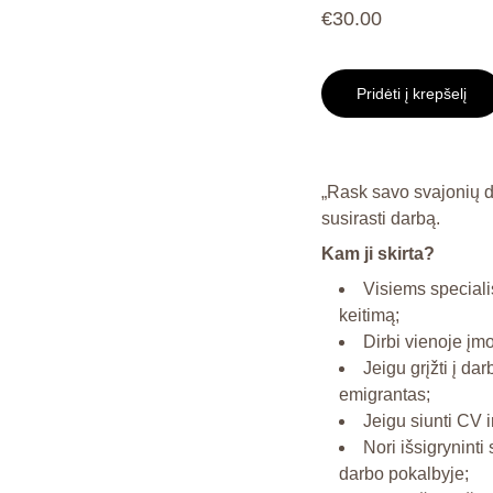
€30.00
Pridėti į krepšelį
„Rask savo svajonių da
susirasti darbą.
Kam ji skirta?
Visiems speciali
keitimą;
Dirbi vienoje įm
Jeigu grįžti į da
emigrantas;
Jeigu siunti CV 
Nori išsigryninti
darbo pokalbyje;