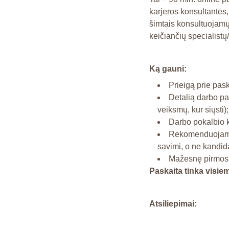
karjeros konsultantės,
šimtais konsultuojamų
keičiančių specialistų
Ką gauni:
Prieigą prie pask
Detalią darbo pai
veiksmų, kur siųsti);
Darbo pokalbio 
Rekomenduojami k
savimi, o ne kandida
Mažesnę pirmos 
Paskaita tinka visie
Atsiliepimai: