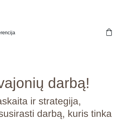
encija
vajonių darbą!
skaita ir strategija,
usirasti darbą, kuris tinka