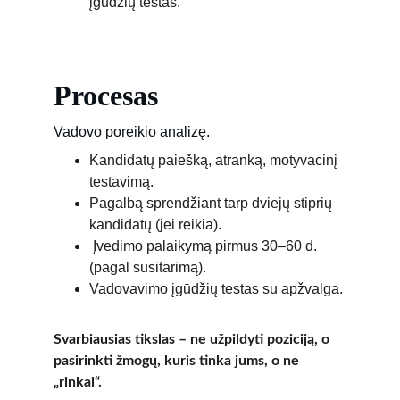
įgūdžių testas.
Procesas
Vadovo poreikio analizę.
Kandidatų paiešką, atranką, motyvacinį 
testavimą.
Pagalbą sprendžiant tarp dviejų stiprių 
kandidatų (jei reikia).
 Įvedimo palaikymą pirmus 30–60 d. 
(pagal susitarimą).
Vadovavimo įgūdžių testas su apžvalga.
Svarbiausias tikslas – ne užpildyti poziciją, o 
pasirinkti žmogų, kuris tinka jums, o ne 
„rinkai“.